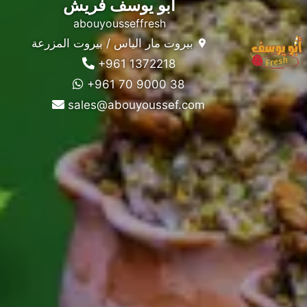
أبو يوسف فريش
abouyousseffresh
بيروت مار الياس / بيروت المزرعة
+961 1372218
+961 70 9000 38
sales@abouyoussef.com