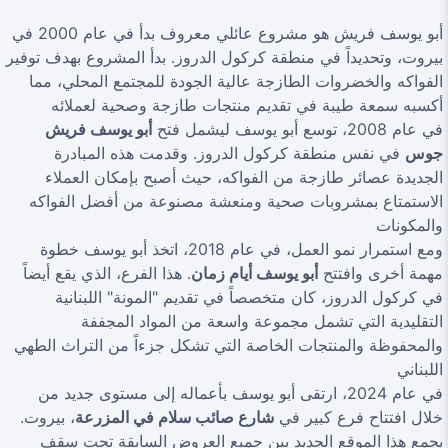
أبو يوسف فريش هو مشروع عائلي معروف بدأ في عام 2000 في
بيروت، وتحديداً في منطقة كركول الدروز. بدأ المشروع بهدف توفير
الفواكه والخضروات الطازجة عالية الجودة للمجتمع المحلي، مما
أكسبه سمعة طيبة في تقديم منتجات طازجة وصحية لعملائه
في عام 2008، توسع أبو يوسف ليشمل فتح
أبو يوسف فريش
جوس
في نفس منطقة كركول الدروز. وقدمت هذه المبادرة
الجديدة عصائر طازجة من الفواكه، حيث أصبح بإمكان العملاء
الاستمتاع بمشروبات صحية ومنعشة مصنوعة من أفضل الفواكه
والمكونات
ومع استمرار نمو العمل، في عام 2018، اتخذ أبو يوسف خطوة
مهمة أخرى وافتتح
أبو يوسف أيام زمان
. هذا الفرع، الذي يقع أيضاً
في كركول الدروز، كان متخصصاً في تقديم "المونة" اللبنانية
التقليدية التي تشمل مجموعة واسعة من المواد المجففة
والمحفوظة والمنتجات الخاصة التي تشكل جزءاً من التراث الطهي
اللبناني
في عام 2024، ارتقى أبو يوسف بأعماله إلى مستوى جديد من
خلال افتتاح فرع كبير في
شارع صائب سلام في المزرعة
، بيروت.
يجمع هذا الموقع الجديد بين جميع العروض السابقة تحت سقف